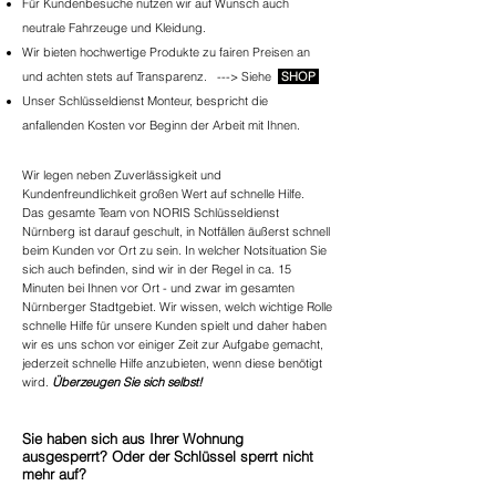
Für Kundenbesuche nutzen wir auf Wunsch auch
neutrale Fahrzeuge und Kleidung.
Wir bieten hochwertige Produkte zu fairen Preisen an
und achten stets auf Transparenz. ---> Siehe
SHOP
Unser Schlüsseldienst Monteur, bespricht die
anfallenden Kosten vor Beginn der Arbeit mit Ihnen.
Wir legen neben Zuverlässigkeit und
Kundenfreundlichkeit großen Wert auf schnelle Hilfe.
Das gesamte Team von NORIS Schlüsseldienst
Nürnberg
ist darauf geschult, in Notfällen äußerst schnell
beim Kunden vor Ort zu sein. In welcher Notsituation Sie
sich auch befinden, sind wir in der Regel in ca. 15
Minuten bei Ihnen vor Ort - und zwar im gesamten
Nürnberger Stadtgebiet. Wir wissen, welch wichtige Rolle
schnelle Hilfe für unsere Kunden spielt und daher haben
wir es uns schon vor einiger Zeit zur Aufgabe gemacht,
jederzeit schnelle Hilfe anzubieten, wenn diese benötigt
wird.
Überzeugen Sie sich selbst!
Sie haben sich aus Ihrer Wohnung
ausgesperrt? Oder der Schlüssel sperrt nicht
mehr auf?