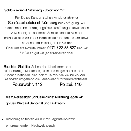
Schlüsseldienst Nürnberg - Sofort vor Ort
Für Sie als Kunden stehen wir als erfahrener
Schlüsselnotdienst Nürnberg
zur Verfügung. Wir
bieten Ihnen beschädigungsfreie Türöffnungen sowie einen
zuverlässigen, schnellen Schlüsseldienst Monteur.
Im Notfall sind wir in der Regel meist rund um die Uhr, sowie
an Sonn und Feiertagen für Sie da!
0171 /
33 55 627
Über unsere Notrufnummer:
sind wir
für Sie so gut wie jederzeit erreichbar.
Beachten Sie bitte:
Sollten sich Kleinkinder oder
hilfebedürftige Menschen, allein und eingesperrt in Ihrem
Zuhause befinden, sind selbst 15 Minuten viel zu viel Zeit.
Sie sollten umgehend die Feuerwehr / Polizei kontaktieren!
Feuerwehr: 112 Polizei: 110
Als zuverlässiger Schlüsseldienst Nürnberg legen wir
großen Wert auf Seriosität und Diskretion:
Türöffnungen führen wir nur mit Legitimation bzw.
entsprechendem Nachweis durch.