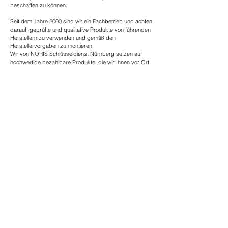
beschaffen zu können.
Seit dem Jahre 2000 sind wir ein Fachbetrieb und achten
darauf, geprüfte und qualitative Produkte von führenden
Herstellern zu verwenden und gemäß den
Herstellervorgaben zu montieren.
Wir von NORIS Schlüsseldienst Nürnberg setzen auf
hochwertige bezahlbare Produkte, die wir Ihnen vor Ort
montieren können. Die Produkte welche zum Einsatz
kommen, haben sich in der Vergangenheit sehr bewährt
und bewiesen, da sie kostengünstig, langlebig und stabil
sind.
Sicherheit durch Qualität!
Die Leistungen vom Schlüsseldienst Nürnberg:
Wir bieten schonende Türöffnungen - ohne
Beschädigungen.
Wir sind als Schlüsselnotdienst 24 Stunden für Sie in
Nürnberg, Fürth, Erlangen und Umland im Einsatz.
Wir montieren empfohlenen Sicherheitsschutz (z.B.
Panzerriegel, Kasten- u. Fensterzusatzschlösser,
Sicherheitszylinder, Sicherheitsschließbleche, Türspione).
Wir planen und montieren Schließanlagen (GHS oder Z-
Schließanlagen, gleichschließende Anlagen,
Einzelschließungen).