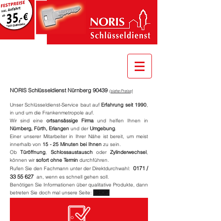
*mit Gutschein
NORIS Schlüsseldienst Nürnberg 90439
(siehe Preise)
Unser Schlüsseldienst-Service baut auf
Erfahrung seit 1990
,
in und um die Frankenmetropole auf.
Wir sind eine
ortsansässige Firma
und helfen Ihnen in
Nürnberg, Fürth, Erlangen
und der
Umgebung
.
Einer unserer Mitarbeiter in Ihrer Nähe ist bereit, um meist
innerhalb von
15 - 25 Minuten bei Ihnen
zu sein.
Ob
Türöffnung
,
Schlossaustausch
oder
Zylinderwechsel
,
können wir
sofort ohne Termin
durchführen.
0171 /
Rufen Sie den Fachmann unter der Direktdurchwahl:
33 55 627
an, wenn es schnell gehen soll.
Benötigen Sie Informationen über qualitative Produkte, dann
betreten Sie doch mal unsere Seite:
SHOP