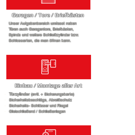
Garagen / Tore
/ Briefkästen
Unser Aufgabenbereich umfasst neben
Türen auch Garagentore, Briefkästen,
Spinds und weitere Schließzylinder bzw.
Schlossarten, die man öffnen kann.
Einbau / Montage
aller Art
Türzylinder
(evtl. + Sicherungskarte)
Sicherheitsbeschläge, Abreißschutz
Sicherheits- Schlösser und Riegel
Gleischließend / Schließanlagen