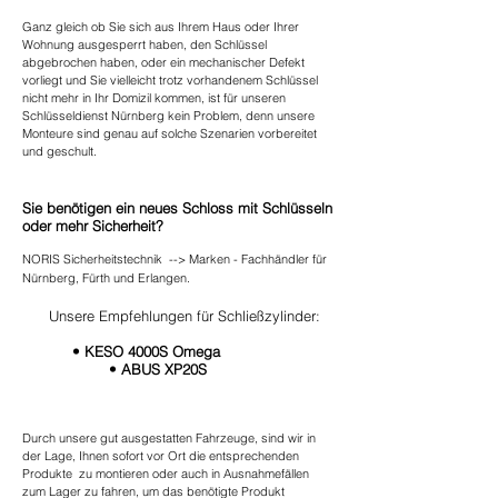
Ganz gleich ob Sie sich aus Ihrem Haus oder Ihrer
Wohnung ausgesperrt haben, den Schlüssel
abgebrochen haben, oder ein mechanischer Defekt
vorliegt und Sie vielleicht trotz vorhandenem Schlüssel
nicht mehr in Ihr Domizil kommen, ist für unseren
Schlüsseldienst Nürnberg kein Problem, denn unsere
Monteure sind genau auf solche Szenarien vorbereitet
und geschult.
Sie benötigen ein neues Schloss mit Schlüsseln
oder mehr Sicherheit?
NORIS Sicherheitstechnik --> Marken - Fachhändler für
Nürnberg, Fürth und Erlangen.
Unsere Empfehlungen für Schließzylinder:
•
KESO 4000S Omega
•
ABUS XP20S
Durch unsere gut ausgestatten Fahrzeuge, sind wir in
der Lage, Ihnen sofort vor Ort die entsprechenden
Produkte zu montieren oder auch in Ausnahmefällen
zum Lager zu fahren, um das benötigte Produkt