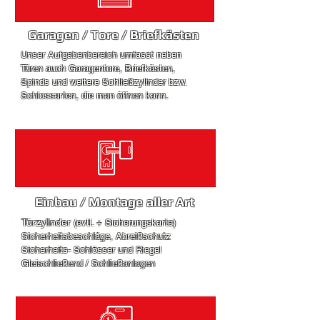
Garagen / Tore
/ Briefkästen
Unser Aufgabenbereich umfasst neben
Türen auch Garagentore, Briefkästen,
Spinds und weitere Schließzylinder bzw.
Schlossarten, die man öffnen kann.
Einbau / Montage
aller Art
Türzylinder
(evtl. + Sicherungskarte)
Sicherheitsbeschläge, Abreißschutz
Sicherheits- Schlösser und Riegel
Gleischließend / Schließanlagen