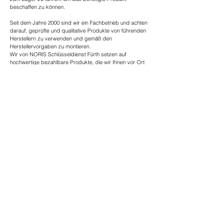
beschaffen zu können.
Seit dem Jahre 2000 sind wir ein Fachbetrieb und achten
darauf, geprüfte und qualitative Produkte von führenden
Herstellern zu verwenden und gemäß den
Herstellervorgaben zu montieren.
Wir von NORIS Schlüsseldienst Fürth setzen auf
hochwertige bezahlbare Produkte, die wir Ihnen vor Ort
montieren können. Die Produkte welche zum Einsatz
kommen, haben sich in der Vergangenheit sehr bewährt
und bewiesen, da sie kostengünstig, langlebig und stabil
sind.
Sicherheit durch Qualität!
Die Leistungen vom Schlüsseldienst Fürth:
Wir bieten schonende Türöffnungen - ohne
Beschädigungen.
Wir sind als Schlüsselnotdienst 24 Stunden für Sie in
Fürth, Nürnberg, Erlangen und Umland im Einsatz.
Wir montieren empfohlenen Sicherheitsschutz (z.B.
Panzerriegel, Kasten- u. Fensterzusatzschlösser,
Sicherheitszylinder, Sicherheitsschließbleche, Türspione).
Wir planen und montieren Schließanlagen (GHS oder Z-
Schließanlagen, gleichschließende Anlagen,