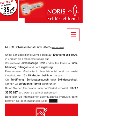
*mit Gutschein
NORIS Schlüsseldienst Fürth 90765
(siehe Preise)
Unser Schlüsseldienst-Service baut auf
Erfahrung seit 1990
,
in und um die Frankenmetropole auf.
Wir sind eine
ortsansässige Firma
und helfen Ihnen in
Fürth,
Nürnberg, Erlangen
und der
Umgebung
.
Einer unserer Mitarbeiter in Ihrer Nähe ist bereit, um meist
innerhalb von
15 - 25 Minuten bei Ihnen
zu sein.
Ob
Türöffnung
,
Schlossaustausch
oder
Zylinderwechsel
,
können wir
sofort ohne Termin
durchführen.
0171 /
Rufen Sie den Fachmann unter der Direktdurchwahl:
33 55 627
an, wenn es schnell gehen soll.
Benötigen Sie Informationen über qualitative Produkte, dann
betreten Sie doch mal unsere Seite:
SHOP