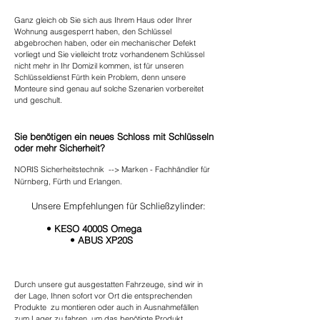
Ganz gleich ob Sie sich aus Ihrem Haus oder Ihrer
Wohnung ausgesperrt haben, den Schlüssel
abgebrochen haben, oder ein mechanischer Defekt
vorliegt und Sie vielleicht trotz vorhandenem Schlüssel
nicht mehr in Ihr Domizil kommen, ist für unseren
Schlüsseldienst Fürth kein Problem, denn unsere
Monteure sind genau auf solche Szenarien vorbereitet
und geschult.
Sie benötigen ein neues Schloss mit Schlüsseln
oder mehr Sicherheit?
NORIS Sicherheitstechnik --> Marken - Fachhändler für
Nürnberg, Fürth und Erlangen.
Unsere Empfehlungen für Schließzylinder:
•
KESO 4000S Omega
•
ABUS XP20S
Durch unsere gut ausgestatten Fahrzeuge, sind wir in
der Lage, Ihnen sofort vor Ort die entsprechenden
Produkte zu montieren oder auch in Ausnahmefällen
zum Lager zu fahren, um das benötigte Produkt