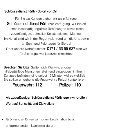
Schlüsseldienst Fürth - Sofort vor Ort
Für Sie als Kunden stehen wir als erfahrener
Schlüsselnotdienst Fürth
zur Verfügung. Wir bieten
Ihnen beschädigungsfreie Türöffnungen sowie einen
zuverlässigen, schnellen Schlüsseldienst Monteur.
Im Notfall sind wir in der Regel meist rund um die Uhr, sowie
an Sonn und Feiertagen für Sie da!
0171 /
33 55 627
Über unsere Notrufnummer:
sind wir
für Sie so gut wie jederzeit erreichbar.
Beachten Sie bitte:
Sollten sich Kleinkinder oder
hilfebedürftige Menschen, allein und eingesperrt in Ihrem
Zuhause befinden, sind selbst 15 Minuten viel zu viel Zeit.
Sie sollten umgehend die Feuerwehr / Polizei kontaktieren!
Feuerwehr: 112 Polizei: 110
Als zuverlässiger Schlüsseldienst Fürth legen wir großen
Wert auf Seriosität und Diskretion:
Türöffnungen führen wir nur mit Legitimation bzw.
entsprechendem Nachweis durch.