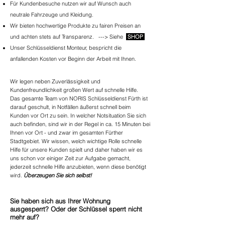
Für Kundenbesuche nutzen wir auf Wunsch auch
neutrale Fahrzeuge und Kleidung.
Wir bieten hochwertige Produkte zu fairen Preisen an
und achten stets auf Transparenz. ---> Siehe
SHOP
Unser Schlüsseldienst Monteur, bespricht die
anfallenden Kosten vor Beginn der Arbeit mit Ihnen.
Wir legen neben Zuverlässigkeit und
Kundenfreundlichkeit großen Wert auf schnelle Hilfe.
Das gesamte Team von NORIS Schlüsseldienst Fürth
ist
darauf geschult, in Notfällen äußerst schnell beim
Kunden vor Ort zu sein. In welcher Notsituation Sie sich
auch befinden, sind wir in der Regel in ca. 15 Minuten bei
Ihnen vor Ort - und zwar im gesamten Fürther
Stadtgebiet. Wir wissen, welch wichtige Rolle schnelle
Hilfe für unsere Kunden spielt und daher haben wir es
uns schon vor einiger Zeit zur Aufgabe gemacht,
jederzeit schnelle Hilfe anzubieten, wenn diese benötigt
wird.
Überzeugen Sie sich selbst!
Sie haben sich aus Ihrer Wohnung
ausgesperrt? Oder der Schlüssel sperrt nicht
mehr auf?