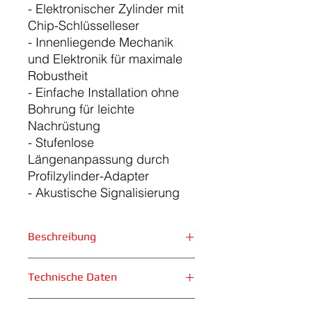
- Elektronischer Zylinder mit 
Chip-Schlüsselleser

- Innenliegende Mechanik 
und Elektronik für maximale 
Robustheit

- Einfache Installation ohne 
Bohrung für leichte 
Nachrüstung

- Stufenlose 
Längenanpassung durch 
Profilzylinder-Adapter

- Akustische Signalisierung
Beschreibung
Dieser zuverlässige und robuste
Technische Daten
Zylinder steht für Sicherheit, Kontrolle
und Komfort beim Zutritt. Er wurde
speziell für den Einsatz an Paniktüren