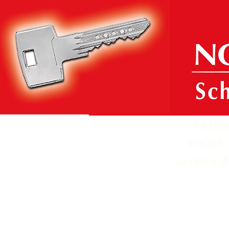
Festn
Email: 
servic
e