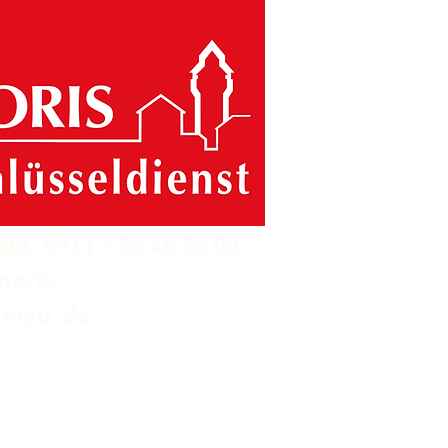
etz
: 0911 / 66 48 35 00
nori
s-
@
we
b.
de