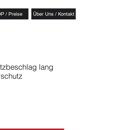
P / Preise
Über Uns / Kontakt
zbeschlag lang
rschutz